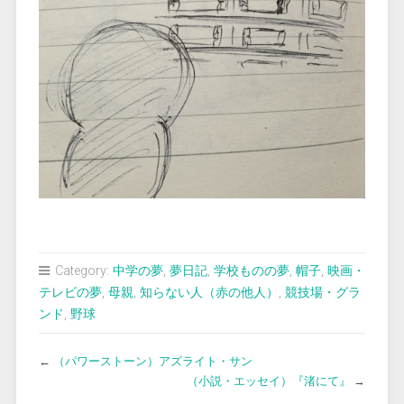
Category:
中学の夢
,
夢日記
,
学校ものの夢
,
帽子
,
映画・
テレビの夢
,
母親
,
知らない人（赤の他人）
,
競技場・グラ
ンド
,
野球
←
（パワーストーン）アズライト・サン
（小説・エッセイ）『渚にて』
→